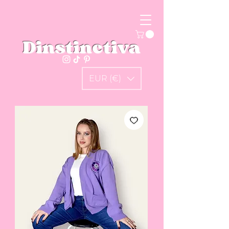
Dinstinctiva
EUR (€)