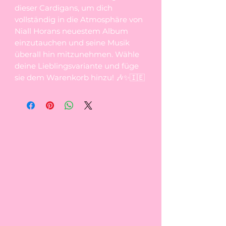
dieser Cardigans, um dich
vollständig in die Atmosphäre von
Niall Horans neuestem Album
einzutauchen und seine Musik
überall hin mitzunehmen. Wähle
deine Lieblingsvariante und füge
sie dem Warenkorb hinzu! 🎶✨🇮🇪