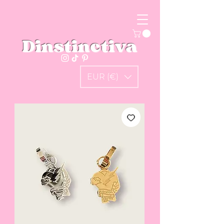
Dinstinctiva
EUR (€)