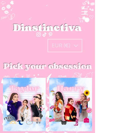
Dinstinctiva
EUR (€)
Pick your obsession