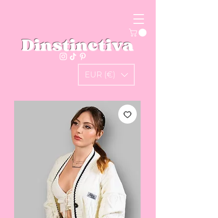
Dinstinctiva
EUR (€)