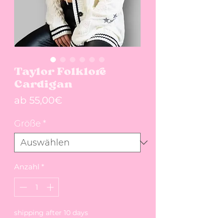
Taylor Folklore
Cardigan
Sale-Preis
ab
55,00€
Größe
*
Anzahl
*
shipping after 10 days