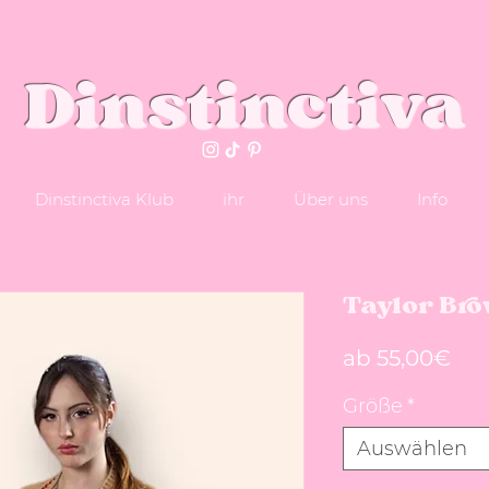
Dinstinctiva
Dinstinctiva Klub
ihr
Über uns
Info
Taylor Br
Sal
ab
55,00€
Größe
*
Auswählen