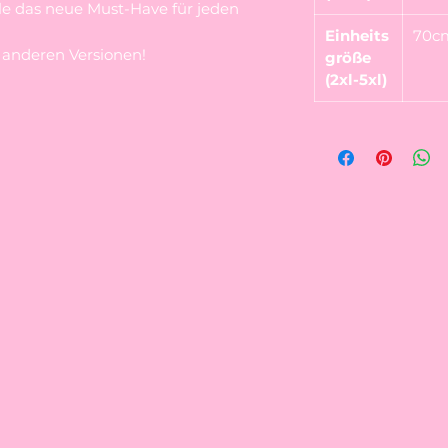
e das neue Must-Have für jeden
Einheits
70c
 anderen Versionen!
größe
(2xl-5xl)