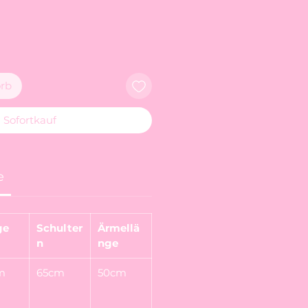
rb
Sofortkauf
e
ge
Schulter
Ärmellä
n
nge
m
65cm
50cm