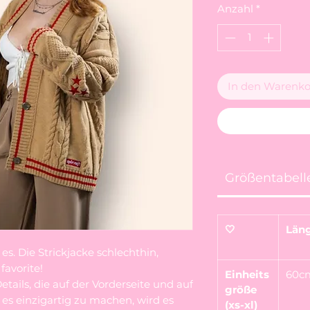
Anzahl
*
In den Warenko
Größentabell
🤍
Län
st es. Die Strickjacke schlechthin,
favorite!
Einheits
60c
ails, die auf der Vorderseite und auf
größe
es einzigartig zu machen, wird es
(xs-xl)