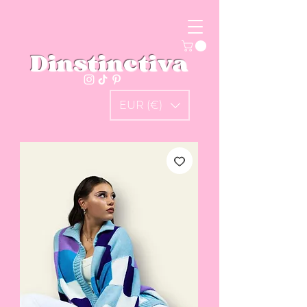
Dinstinctiva
EUR (€)