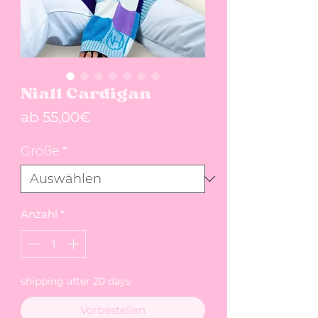
Niall Cardigan
Sale-Preis
ab
55,00€
Größe
*
Anzahl
*
shipping after 20 days
Vorbestellen