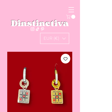
Dinstinctiva
EUR (€)