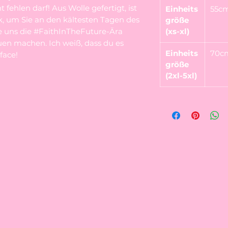
 fehlen darf! Aus Wolle gefertigt, ist
Einheits
55c
k, um Sie an den kältesten Tagen des
größe
ie uns die #FaithInTheFuture-Ära
(xs-xl)
uen machen. Ich weiß, dass du es
Einheits
70c
 face!
größe
(2xl-5xl)