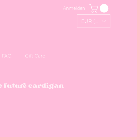
Anmelden
EUR (€)
FAQ
Gift Card
he future cardigan
e-Preis