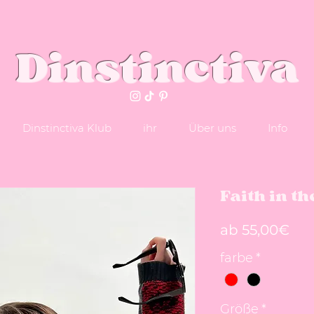
Dinstinctiva
Dinstinctiva Klub
ihr
Über uns
Info
Faith in t
Sal
ab
55,00€
farbe
*
Größe
*