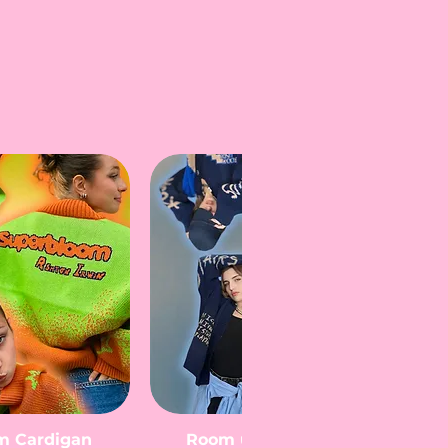
m Cardigan
Room under the stairs