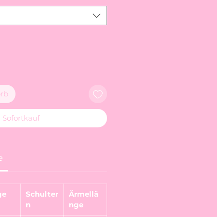
rb
Sofortkauf
e
ge
Schulter
Ärmellä
n
nge