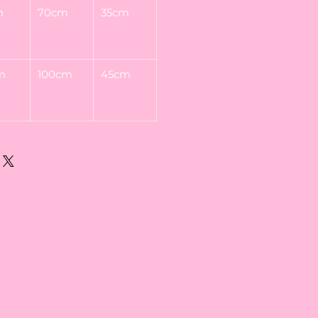
m
70cm
35cm
m
100cm
45cm