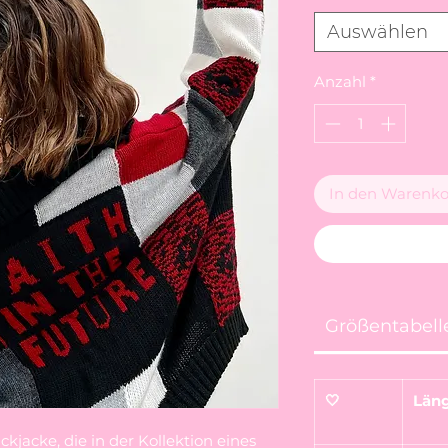
Auswählen
Anzahl
*
In den Warenko
Größentabell
🤍
Län
jacke, die in der Kollektion eines