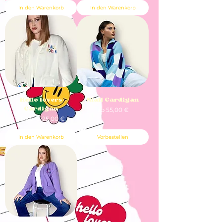
In den Warenkorb
In den Warenkorb
Hello lovers
Niall Cardigan
Cardigan
Sale-Preis
ab
55,00 €
Standardpreis
Sale-Preis
55,00 €
25,00 €
In den Warenkorb
Vorbestellen