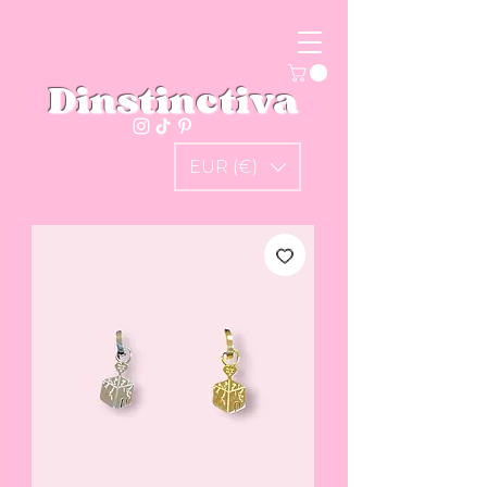
Dinstinctiva
EUR (€)