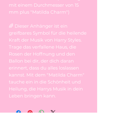
mit einem Durchmesser von 15
mm plus "Matilda Charm")
🌈 Dieser Anhänger ist ein
greifbares Symbol für die heilende
Kraft der Musik von Harry Styles.
Trage das verfallene Haus, die
Rosen der Hoffnung und den
Ballon bei dir, der dich daran
erinnert, dass du alles loslassen
kannst. Mit dem "Matilda Charm"
tauche ein in die Schönheit und
Heilung, die Harrys Musik in dein
Leben bringen kann.