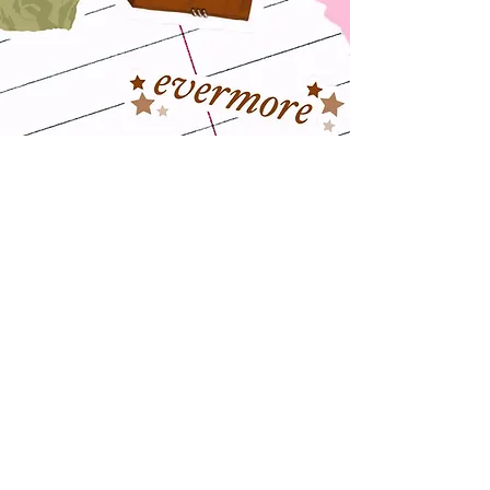
Dinstinctiva
Anmeldeformular
Schicken
© 2022, Dinstinctiva - Via Trani 35/I, 76121,