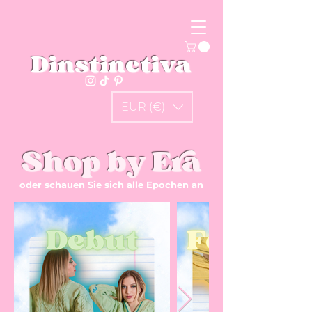
Dinstinctiva
EUR (€)
Shop by Era
oder schauen Sie sich alle Epochen an