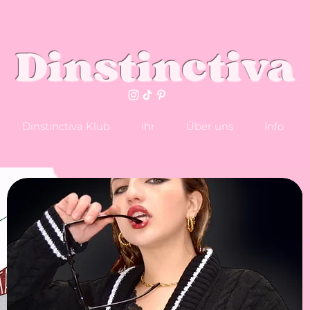
Dinstinctiva
Dinstinctiva Klub
ihr
Über uns
Info